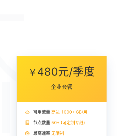
价
480元/季度
￥
企业套餐
可用流量
高达
1000+ GB/
月
节点数量
50+ (可定制专线)
最高速率
无限制